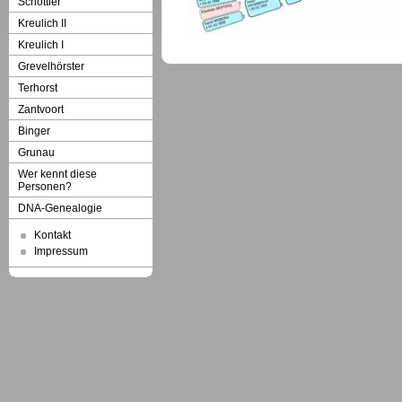
Schöttler
Kreulich II
Kreulich I
Grevelhörster
Terhorst
Zantvoort
Binger
Grunau
Wer kennt diese
Personen?
DNA-Genealogie
Kontakt
Impressum