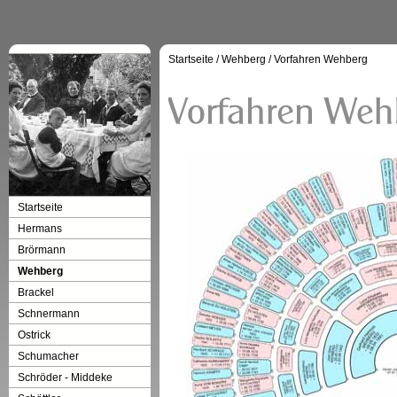
Startseite
/
Wehberg
/
Vorfahren Wehberg
Startseite
Hermans
Brörmann
Wehberg
Brackel
Schnermann
Ostrick
Schumacher
Schröder - Middeke