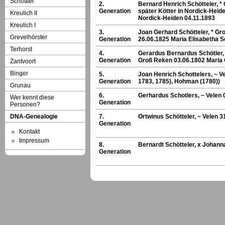
Schöttler
2.
Bernard Henrich Schötteler, *
Generation
später Kötter in Nordick-Heid
Kreulich II
Nordick-Heiden 04.11.1893
Kreulich I
3.
Joan Gerhard Schötteler, * Gr
Grevelhörster
Generation
26.06.1825 Maria Elisabetha S
Terhorst
4.
Gerardus Bernardus Schötler, 
Generation
Groß Reken 03.06.1802 Maria
Zantvoort
Binger
5.
Joan Henrich Schottelers, ~ V
Generation
1783, 1785), Hohman (1780))
Grunau
6.
Gerhardus Schotlers, ~ Velen 
Wer kennt diese
Generation
Personen?
DNA-Genealogie
7.
Ortwinus Schötteler, ~ Velen 3
Generation
Kontakt
Impressum
8.
Bernardt Schötteler, x Johan
Generation