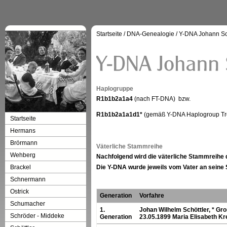
Startseite
/
DNA-Genealogie
/
Y-DNA Johann Sc
Haplogruppe
R1b1b2a1a4
(nach FT-DNA)
bzw.
R1b1b2a1a1d1*
(gemäß Y-DNA Haplogroup Tr
Startseite
Hermans
Brörmann
Väterliche Stammreihe
Wehberg
Nachfolgend wird die väterliche Stammreihe d
Brackel
Die Y-DNA wurde jeweils vom Vater an seine 
Schnermann
Ostrick
Generation
Vorfahre
Schumacher
1.
Johan Wilhelm Schöttler, * Gro
Schröder - Middeke
Generation
23.05.1899 Maria Elisabeth Kr