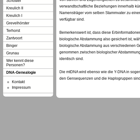
Schöttler
verwandtschaftliche Beziehungen innerhalb kür
Kreulich II
Namensträger vom selben Stammvater zu einer Z
Kreulich I
verfügbar sind.
Grevelhörster
Terhorst
Bemerkenswert ist, dass diese Erbinformatione
Zantvoort
biologische Abstammung also gesichert ist, wäh
Binger
biologische Abstammung aus verschiedenen Grü
genommen zwischen biologischer Abstammung u
Grunau
identisch sind.
Wer kennt diese
Personen?
Die mtDNA wird ebenso wie die Y-DNA in sogena
DNA-Genealogie
den Gensequenzen und die Haplogruppen sind
Kontakt
Impressum