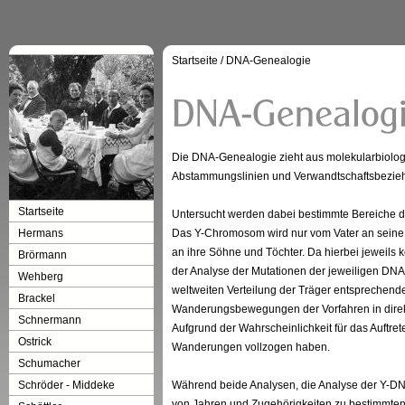
Startseite
/
DNA-Genealogie
Die DNA-Genealogie zieht aus molekularbiolo
Abstammungslinien und Verwandtschaftsbezie
Startseite
Untersucht werden dabei bestimmte Bereiche 
Hermans
Das Y-Chromosom wird nur vom Vater an seine
an ihre Söhne und Töchter. Da hierbei jeweils k
Brörmann
der Analyse der Mutationen der jeweiligen DNA 
Wehberg
weltweiten Verteilung der Träger entsprechend
Brackel
Wanderungsbewegungen der Vorfahren in direkte
Schnermann
Aufgrund der Wahrscheinlichkeit für das Auftre
Ostrick
Wanderungen vollzogen haben.
Schumacher
Schröder - Middeke
Während beide Analysen, die Analyse der Y-
von Jahren und Zugehörigkeiten zu bestimmte