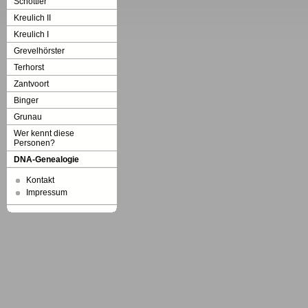
Schöttler
Kreulich II
Kreulich I
Grevelhörster
Terhorst
Zantvoort
Binger
Grunau
Wer kennt diese
Personen?
DNA-Genealogie
Kontakt
Impressum